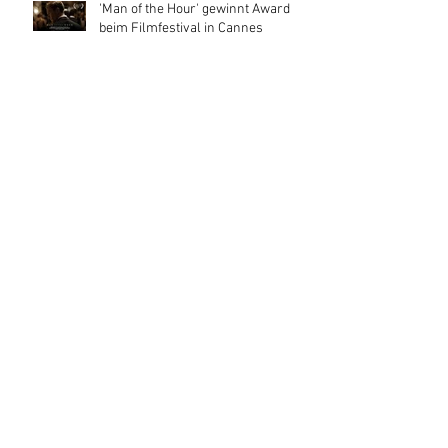
'Man of the Hour' gewinnt Award
beim Filmfestival in Cannes
'Man of the Hour' beim Filmfestival
in Cannes
StrangeRivers Productions
Set in Stone? History repeating
itself.