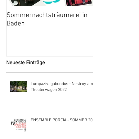
Sommernachtsträumerei in
Die Sprache de
Baden
Kritik
Neueste Einträge
Lumpazivagabundus - Nestroy am
Theaterwagen 2022
ENSEMBLE PORCIA - SOMMER 2021