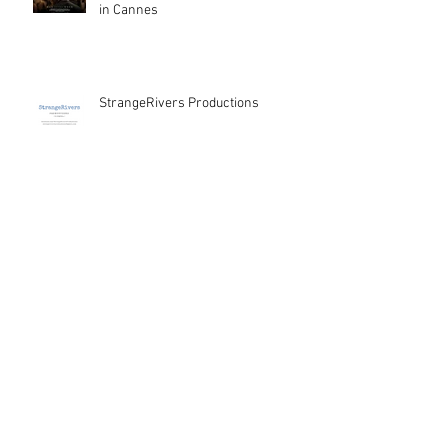
in Cannes
StrangeRivers Productions
Set in Stone? History repeating
itself.
Kultur - Anerkennungspreis der
Stadt Baden
Nach Tags suchen