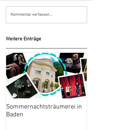
Kommentar verfassen...
Weitere Einträge
Sommernachtsträumerei in
Die Sprache de
Baden
Kritik