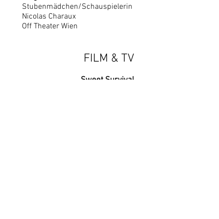
Stubenmädchen/Schauspielerin
Nicolas Charaux
Off Theater Wien
FILM & TV
Sweet Survival
Twyla
Katharina Gerlich​
Heim
Karin
Hüseyin Tabak
Filmakademie Wien
Graded
Alice
Toby M. Hughes & James Shannon
Shots Fired Films
CHOICES